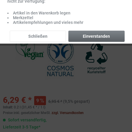
nicht zur Verfügung:
Artikel in den Warenkorb legen
Merkzettel
Artikelempfehlungen und vieles mehr
Schließen
Einverstanden
6,29 € *
9
6,95 € *
(9,5% gespart)
Inhalt:
0.2 l (31,45 € * / 1 l)
Preise inkl. gesetzlicher MwSt.
zzgl. Versandkosten
Sofort versandfertig,
Lieferzeit 3-5 Tage*