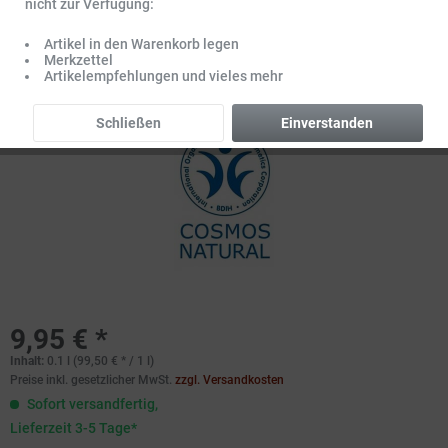
nicht zur Verfügung:
Artikel in den Warenkorb legen
Merkzettel
Artikelempfehlungen und vieles mehr
Schließen
Einverstanden
9,95 € *
Inhalt:
0.1 l (99,50 € * / 1 l)
Preise inkl. gesetzlicher MwSt.
zzgl. Versandkosten
Sofort versandfertig,
Lieferzeit 3-5 Tage*