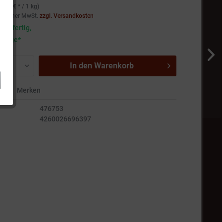
9,50 € * / 1 kg)
setzlicher MwSt.
zzgl. Versandkosten
andfertig,
5 Tage*
In den
Warenkorb
en
Merken
476753
4260026696397