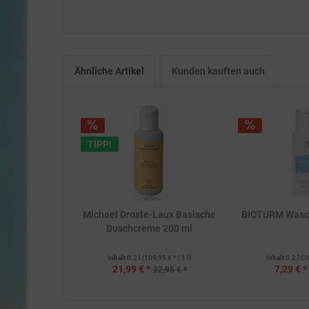
Ähnliche Artikel
Kunden kauften auch
TIPP!
Michael Droste-Laux Basische
BIOTURM Wasch
Duschcreme 200 ml
Inhalt
0.2 l
(109,95 € * / 1 l)
Inhalt
0.2 l
(3
21,99 € *
7,29 € *
22,95 € *