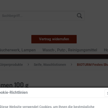
Vertrag widerrufen
Räucherwerk, Lampen
Wasch-, Putz-, Reinigungsmittel
Ho
Körperprodukte
Seife, Waschlotionen
BIOTURM Festes Sh
men 100 g
okie-Richtlinien
9,95 €
Diese Website verwendet Cookies, um Ihnen die bestmögliche