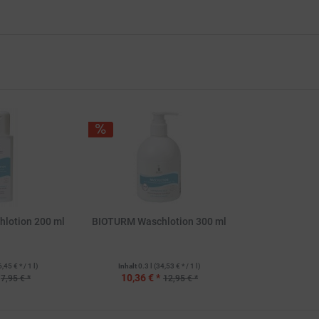
lotion 200 ml
BIOTURM Waschlotion 300 ml
6,45 € * / 1 l)
Inhalt
0.3 l
(34,53 € * / 1 l)
10,36 € *
7,95 € *
12,95 € *