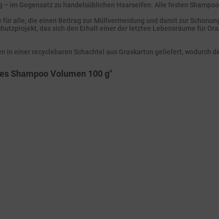
ig – im Gegensatz zu handelsüblichen Haarseifen. Alle festen Shampoo
 für alle, die einen Beitrag zur Müllvermeidung und damit zur Schonun
hutzprojekt, das sich den Erhalt einer der letzten Lebensräume für Or
en in einer recyclebaren Schachtel aus Graskarton geliefert, wodurch d
tes Shampoo Volumen 100 g"