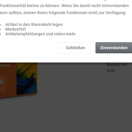
Inhalt:
0.1 kg (9
Funktionalität bieten zu können. Wenn Sie damit nicht einverstanden
Preise inkl. ge
sein sollten, stehen Ihnen folgende Funktionen nicht zur Verfügung:
Sofort vers
Lieferzeit 3-
Artikel in den Warenkorb legen
Merkzettel
Artikelempfehlungen und vieles mehr
Schließen
Einverstanden
Vergleich
Bestell-Nr.:
EAN: