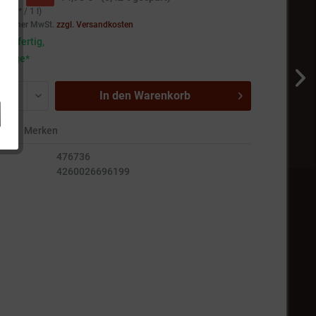
98 € * / 1 l)
setzlicher MwSt.
zzgl. Versandkosten
andfertig,
5 Tage*
In den
Warenkorb
en
Merken
476736
4260026696199