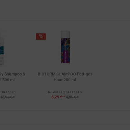
ly Shampoo &
BIOTURM SHAMPOO Fettiges
d 500 ml
Haar 200 ml
1,18 € * / 1 l)
Inhalt
0.2 l
(31,45 € * / 1 l)
6,29 € *
16,95 € *
6,95 € *