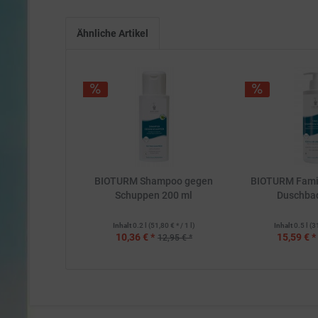
Ähnliche Artikel
BIOTURM Shampoo gegen
BIOTURM Fami
Schuppen 200 ml
Duschba
Inhalt
0.2 l
(51,80 € * / 1 l)
Inhalt
0.5 l
(3
10,36 € *
15,59 € *
12,95 € *