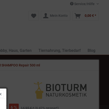
Service/Hilfe
Mein Konto
0,00 € *
bby, Haus, Garten
Tiernahrung, Tierbedarf
Blog
 SHAMPOO Repair 500 ml
€ *
6
14,95 € *
(6,42% gespart)