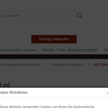
Vertrag widerrufen
Räucherwerk, Lampen
Wasch-, Putz-, Reinigungsmittel
Ho
Bio & vegane Haarprodukte
Shampoo, Reinigung
BIOTURM
 ml
okie-Richtlinien
13,99 
Diese Website verwendet Cookies, um Ihnen die bestmögliche