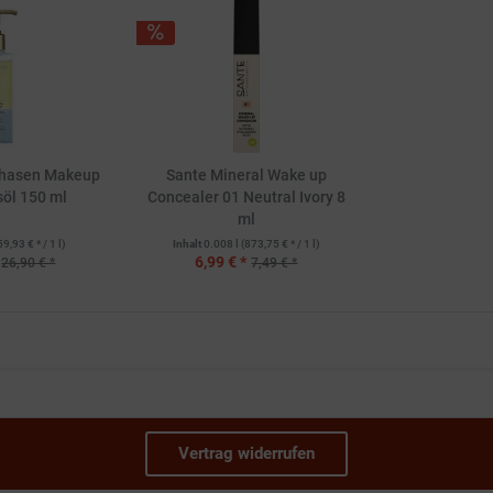
Phasen Makeup
Sante Mineral Wake up
öl 150 ml
Concealer 01 Neutral Ivory 8
ml
59,93 € * / 1 l)
Inhalt
0.008 l
(873,75 € * / 1 l)
6,99 € *
26,90 € *
7,49 € *
Vertrag widerrufen