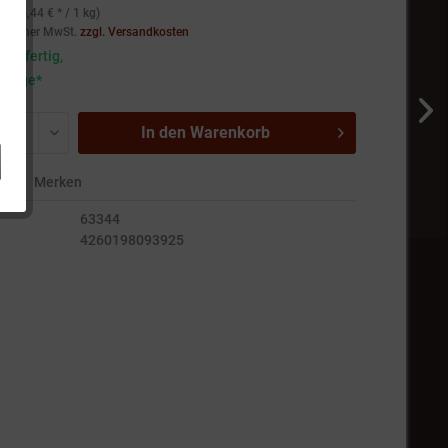
(554,44 € * / 1 kg)
setzlicher MwSt.
zzgl. Versandkosten
andfertig,
5 Tage*
In den
Warenkorb
en
Merken
63344
4260198093925