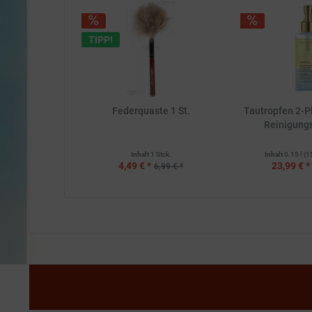
TIPP!
Federquaste 1 St.
Tautropfen 2-
Reinigungs
Inhalt
1 Stck.
Inhalt
0.15 l
(1
4,49 € *
23,99 € *
6,99 € *