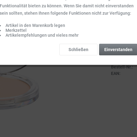
Inhalt:
0.009 kg 
Funktionalität bieten zu können. Wenn Sie damit nicht einverstanden
Preise inkl. ge
sein sollten, stehen Ihnen folgende Funktionen nicht zur Verfügung:
Sofort vers
Lieferzeit 3-
Artikel in den Warenkorb legen
Merkzettel
Artikelempfehlungen und vieles mehr
Schließen
Einverstanden
Vergleich
Bestell-Nr.:
EAN: