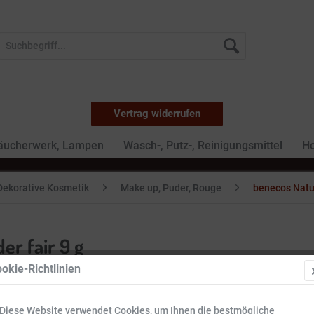
Vertrag widerrufen
Räucherwerk, Lampen
Wasch-, Putz-, Reinigungsmittel
Ho
Dekorative Kosmetik
Make up, Puder, Rouge
benecos Natu
r fair 9 g
okie-Richtlinien
4,99 €
Diese Website verwendet Cookies, um Ihnen die bestmögliche