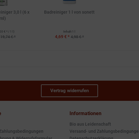
iger 3,0 l (6 x
Badreiniger 1 l von sonett
ml)
20 € * / 1 l)
Inhalt
1 l
4,69 € *
19,74 € *
4,98 € *
Vertrag widerrufen
e
Informationen
Bio aus Leidenschaft
 Zahlungsbedingungen
Versand- und Zahlungsbedingunge
hrung & Widerrufsformular
Datenschutzerklärung