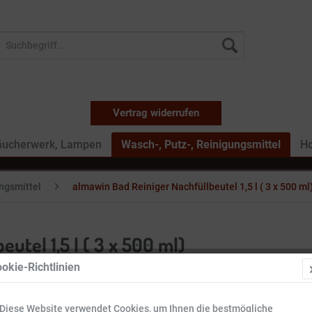
Vertrag widerrufen
äucherwerk, Lampen
Wasch-, Putz-, Reinigungsmittel
Ho
ungsmittel
almawin Bad Reiniger Nachfüllbeutel 1,5 l ( 3 x 500 ml
utel 1,5 l ( 3 x 500 ml)
okie-Richtlinien
8,37 €
Diese Website verwendet Cookies, um Ihnen die bestmögliche