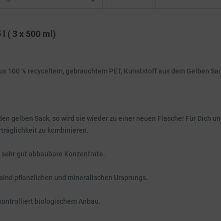
l ( 3 x 500 ml)
us 100 % recyceltem, gebrauchtem PET, Kunststoff aus dem Gelben Sa
en gelben Sack, so wird sie wieder zu einer neuen Flasche! Für Dich und
träglichkeit zu kombinieren.
h sehr gut abbaubare Konzentrate.
 sind pflanzlichen und mineralischen Ursprungs.
kontrolliert biologischem Anbau.