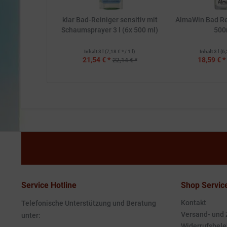
klar Bad-Reiniger sensitiv mit
AlmaWin Bad Rein
Schaumsprayer 3 l (6x 500 ml)
500
Inhalt
3 l
(7,18 € * / 1 l)
Inhalt
3 l
(6,
21,54 € *
18,59 € *
22,14 € *
Service Hotline
Shop Servic
Kontakt
Telefonische Unterstützung und Beratung
Versand- und
unter:
Widerrufsbele