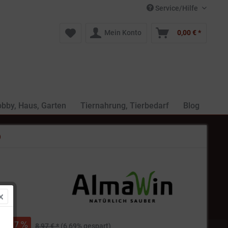
Service/Hilfe
Mein Konto
0,00 € *
bby, Haus, Garten
Tiernahrung, Tierbedarf
Blog
)
 *
7
8,97 € *
(6,69% gespart)