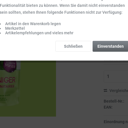
Inhalt:
1.5 l (5,5
Funktionalität bieten zu können. Wenn Sie damit nicht einverstanden
Preise inkl. ge
sein sollten, stehen Ihnen folgende Funktionen nicht zur Verfügung:
Sofort vers
Artikel in den Warenkorb legen
Lieferzeit 3-
Merkzettel
Gefahrenhin
Artikelempfehlungen und vieles mehr
Bitte beachten S
Schließen
Einverstanden
Gefahrwort: Acht
Vergleich
Bestell-Nr.:
EAN:
Einordnung 