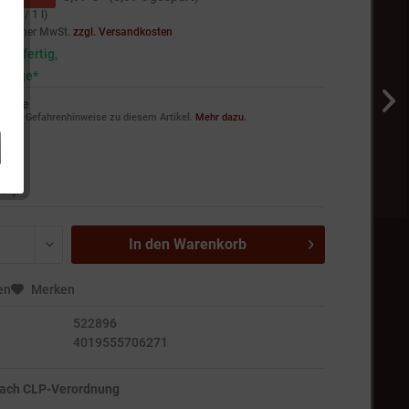
8 € * / 1 l)
setzlicher MwSt.
zzgl. Versandkosten
andfertig,
5 Tage*
weise
ie die Gefahrenhinweise zu diesem Artikel.
Mehr dazu.
ung!
In den
Warenkorb
en
Merken
522896
4019555706271
nach CLP-Verordnung