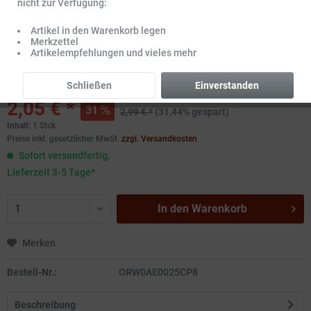
nicht zur Verfügung:
Artikel in den Warenkorb legen
Merkzettel
Artikelempfehlungen und vieles mehr
Schließen
Einverstanden
2,05 € *
31
2,99 € *
(31,44% gespart)
Inhalt:
1 Stck.
Preise inkl. gesetzlicher MwSt.
zzgl. Versandkosten
Sofort versandfertig,
Lieferzeit 3-5 Tage*
In den
Warenkorb
Merken
Bestell-Nr.:
ORW0AE0025CP8
Beschreibung