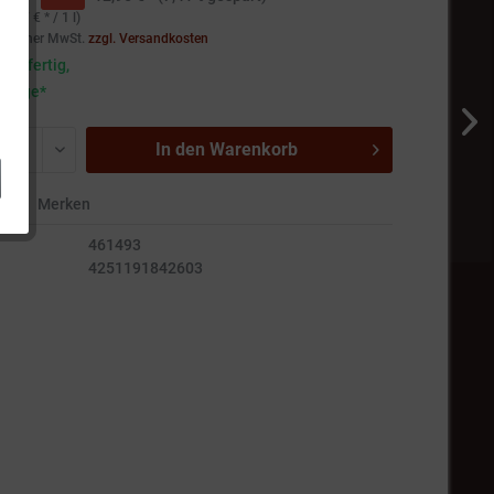
99,67 € * / 1 l)
setzlicher MwSt.
zzgl. Versandkosten
andfertig,
5 Tage*
In den
Warenkorb
en
Merken
461493
4251191842603