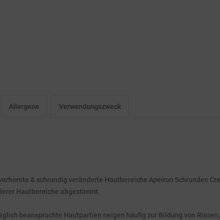
Allergene
Verwendungszweck
k verhornte & schrundig veränderte Hautbereiche Apeiron Schrunden Cre
nderer Hautbereiche abgestimmt.
täglich beanspruchte Hautpartien neigen häufig zur Bildung von Risse