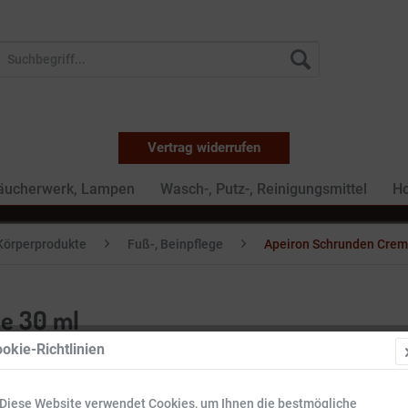
Vertrag widerrufen
Räucherwerk, Lampen
Wasch-, Putz-, Reinigungsmittel
Ho
Körperprodukte
Fuß-, Beinpflege
Apeiron Schrunden Creme
e 30 ml
okie-Richtlinien
11,99 
Diese Website verwendet Cookies, um Ihnen die bestmögliche