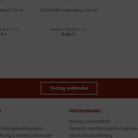
ßbad 150 ml
BIOTURM Fußpeeling 100 ml
6,33 € * / 1 l)
Inhalt
0.1 l
(99,50 € * / 1 l)
 € *
9,95 € *
Vertrag widerrufen
e
Informationen
Bio aus Leidenschaft
 Zahlungsbedingungen
Versand- und Zahlungsbedingunge
hrung & Widerrufsformular
Datenschutzerklärung