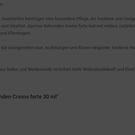
n.
, Hautstellen benötigen eine besondere Pflege, die trockene und rissig
 und Vitalität. Apeiron Schrunden Creme forte löst mit milden, natürl
 und Ellenbogen.
n die unangenehm raue, zu Rötungen und Rissen neigende, trockene Hau
t aus Salbei und Weidenrinde verleihen mehr Widerstandskraft und Elast
nden Creme forte 30 ml"