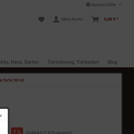
Service/Hilfe
Mein Konto
0,00 € *
bby, Haus, Garten
Tiernahrung, Tierbedarf
Blog
 forte 30 ml
€ *
7
12,95 € *
(7,41% gespart)