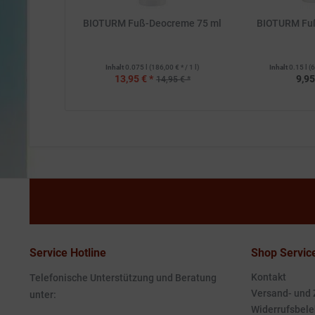
BIOTURM Fuß-Deocreme 75 ml
BIOTURM Fu
Inhalt
0.075 l
(186,00 € * / 1 l)
Inhalt
0.15 l
(6
13,95 € *
9,95
14,95 € *
Service Hotline
Shop Servic
Kontakt
Telefonische Unterstützung und Beratung
Versand- und
unter:
Widerrufsbele