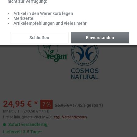
nicht zur Verfügung:
Artikel in den Warenkorb legen
Merkzettel
Artikelempfehlungen und vieles mehr
Schließen
Einverstanden
24,95 € *
7
26,95 € *
(7,42% gespart)
Inhalt:
0.1 l (249,50 € * / 1 l)
Preise inkl. gesetzlicher MwSt.
zzgl. Versandkosten
Sofort versandfertig,
Lieferzeit 3-5 Tage*