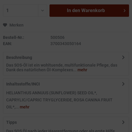
In den
Warenkorb
Merken
Bestell-Nr.:
500506
EAN:
3700343050164
Beschreibung
Das SOS-Öl ist ein wohltuende, multifunktionale Pflege, das
Dank des natürlichen Öl-Komplexes...
mehr
Inhaltsstoffe/INCI
HELIANTHUS ANNUUS (SUNFLOWER) SEED OIL*,
CAPRYLIC/CAPRIC TRYGLYCERIDE, ROSA CANINA FRUIT
OIL*,...
mehr
Tipps
Das SOS Öl nach jeder Haarentfernung oder als erste Hilfe