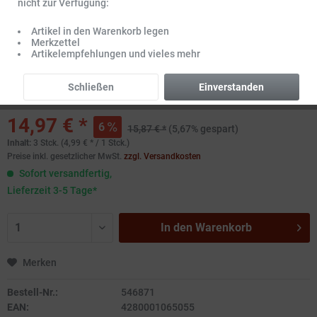
nicht zur Verfügung:
Artikel in den Warenkorb legen
Merkzettel
Artikelempfehlungen und vieles mehr
Schließen
Einverstanden
14,97 € *
6
15,87 € *
(5,67% gespart)
Inhalt:
3 Stck. (4,99 € * / 1 Stck.)
Preise inkl. gesetzlicher MwSt.
zzgl. Versandkosten
Sofort versandfertig,
Lieferzeit 3-5 Tage*
In den
Warenkorb
Merken
Bestell-Nr.:
546871
EAN:
4280001065055