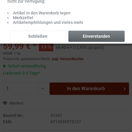
nicht zur Verfügung:
Artikel in den Warenkorb legen
Merkzettel
Artikelempfehlungen und vieles mehr
Schließen
Einverstanden
59,99 € *
13
68,90 € *
(12,93% gespart)
Inhalt:
1 kg
Preise inkl. gesetzlicher MwSt.
zzgl. Versandkosten
Sofort versandfertig,
Lieferzeit 3-5 Tage*
In den
Warenkorb
Merken
Bestell-Nr.:
51347
EAN:
8714265975127