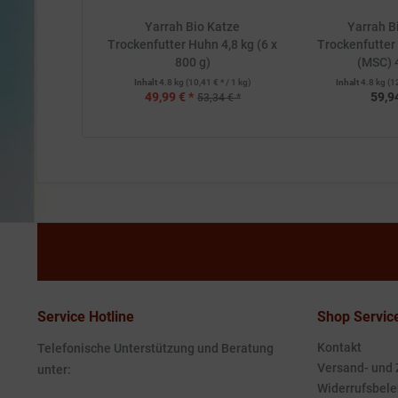
Yarrah Bio Katze
Yarrah B
Trockenfutter Huhn 4,8 kg (6 x
Trockenfutter
800 g)
(MSC) 
Inhalt
4.8 kg
(10,41 € * / 1 kg)
Inhalt
4.8 kg
(1
49,99 € *
59,94
53,34 € *
Service Hotline
Shop Servic
Kontakt
Telefonische Unterstützung und Beratung
Versand- und
unter:
Widerrufsbele