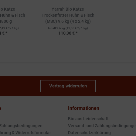
io Katze
Yarrah Bio Katze
 Huhn & Fisch
Trockenfutter Huhn & Fisch
4800 g
(MSC) 9,6 kg (4 x 2,4 kg)
2,49 € * / 1 kg)
Inhalt
9.6 kg
(11,50 € * / 1 kg)
 € *
110,36 € *
Vertrag widerrufen
e
Informationen
Bio aus Leidenschaft
 Zahlungsbedingungen
Versand- und Zahlungsbedingunge
hrung & Widerrufsformular
Datenschutzerklärung