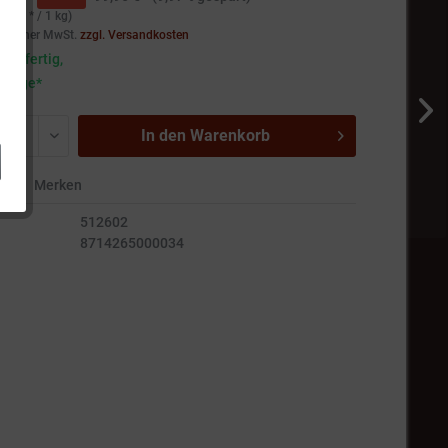
,37 € * / 1 kg)
setzlicher MwSt.
zzgl. Versandkosten
andfertig,
5 Tage*
In den
Warenkorb
en
Merken
512602
8714265000034