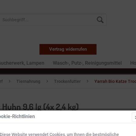
Vertrag widerrufen
äucherwerk, Lampen
Wasch-, Putz-, Reinigungsmittel
Ho
rf
Tiernahrung
Trockenfutter
Yarrah Bio Katze Troc
Huhn 9,6 lg (4x 2,4 kg)
okie-Richtlinien
89,99 
Diese Website verwendet Cookies, um Ihnen die bestmögliche