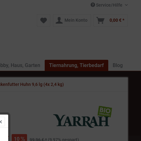
Service/Hilfe
Mein Konto
0,00 € *
bby, Haus, Garten
Tiernahrung, Tierbedarf
Blog
kenfutter Huhn 9,6 lg (4x 2,4 kg)
€ *
10
99,96 € *
(9,97% gespart)