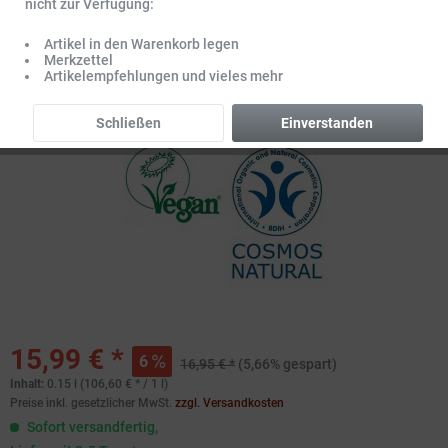
nicht zur Verfügung:
Artikel in den Warenkorb legen
Merkzettel
Artikelempfehlungen und vieles mehr
Schließen
Einverstanden
15,99 € *
6
16,95 € *
(5,66% gespart)
Inhalt:
0.15 l (106,60 € * / 1 l)
Preise inkl. gesetzlicher MwSt.
zzgl. Versandkosten
Sofort versandfertig,