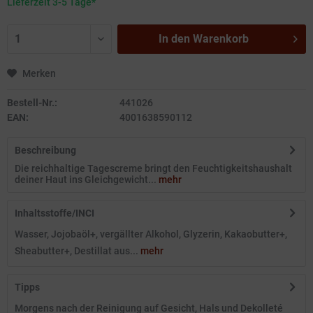
Lieferzeit 3-5 Tage*
In den
Warenkorb
Merken
Bestell-Nr.:
441026
EAN:
4001638590112
Beschreibung
Die reichhaltige Tagescreme bringt den Feuchtigkeitshaushalt
deiner Haut ins Gleichgewicht...
mehr
Inhaltsstoffe/INCI
Wasser, Jojobaöl+, vergällter Alkohol, Glyzerin, Kakaobutter+,
Sheabutter+, Destillat aus...
mehr
Tipps
Morgens nach der Reinigung auf Gesicht, Hals und Dekolleté