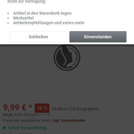
nicht zur Verfügung:
Artikel in den Warenkorb legen
Merkzettel
Artikelempfehlungen und vieles mehr
Schließen
Einverstanden
9,99 € *
16
11,95 € *
(16,4% gespart)
Inhalt:
0.03 l (333,00 € * / 1 l)
Preise inkl. gesetzlicher MwSt.
zzgl. Versandkosten
Sofort versandfertig,