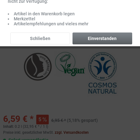
nicht zur Verfügung:
Artikel in den Warenkorb legen
Merkzettel
Artikelempfehlungen und vieles mehr
Schließen
Einverstanden
6,59 € *
5
6,95 € *
(5,18% gespart)
Inhalt:
0.2 l (32,95 € * / 1 l)
Preise inkl. gesetzlicher MwSt.
zzgl. Versandkosten