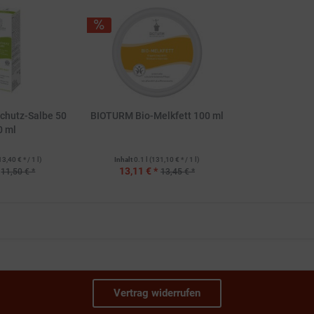
chutz-Salbe 50
BIOTURM Bio-Melkfett 100 ml
0 ml
13,40 € * / 1 l)
Inhalt
0.1 l
(131,10 € * / 1 l)
13,11 € *
11,50 € *
13,45 € *
Vertrag widerrufen