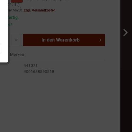
,16 € * / 1 l)
setzlicher MwSt.
zzgl. Versandkosten
andfertig,
5 Tage*
In den
Warenkorb
en
Merken
441071
4001638590518