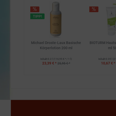
TIPP!
Michael Droste-Laux Basische
BIOTURM Hauts
Körperlotion 200 ml
ml 5
Inhalt
0.2 l
(116,95 € * / 1 l)
Inhalt
0.05 l
(2
23,39 € *
10,67 € *
25,95 € *