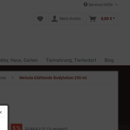
Service/Hilfe
Mein Konto
0,00 € *
bby, Haus, Garten
Tiernahrung, Tierbedarf
Blog
reme
Weleda Glättende Bodylotion 250 ml
€ *
5
12,95 € *
(5,1% gespart)