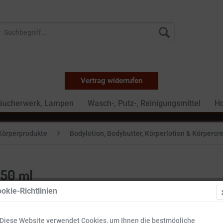
Vertrag widerrufen
Räucherwerk, Lampen
Wasch-, Putz-, Reinigungsmittel
Ho
Körperprodukte
Bodylotion, Bodybutter, Körperlotion & Körperc
250 ml
okie-Richtlinien
12,29 
Diese Website verwendet Cookies, um Ihnen die bestmögliche