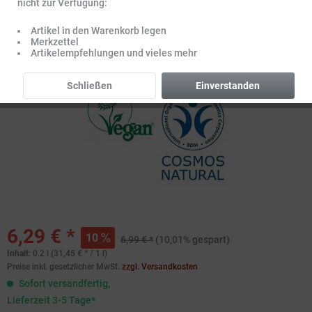
nicht zur Verfügung:
Artikel in den Warenkorb legen
Merkzettel
Artikelempfehlungen und vieles mehr
Schließen
Einverstanden
6,29 € *
10
6,99 € *
(10,01% gespart)
Inhalt:
0.2 l (31,45 € * / 1 l)
Preise inkl. gesetzlicher MwSt.
zzgl. Versandkosten
Sofort versandfertig,
Lieferzeit 3-5 Tage*