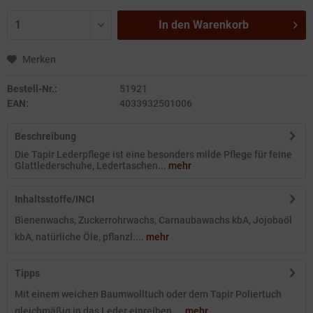
In den
Warenkorb
Merken
Bestell-Nr.:
51921
EAN:
4033932501006
Beschreibung
Die Tapir Lederpflege ist eine besonders milde Pflege für feine
Glattlederschuhe, Ledertaschen...
mehr
Inhaltsstoffe/INCI
Bienenwachs, Zuckerrohrwachs, Carnaubawachs kbA, Jojobaöl
kbA, natürliche Öle, pflanzl....
mehr
Tipps
Mit einem weichen Baumwolltuch oder dem Tapir Poliertuch
gleichmäßig in das Leder einreiben....
mehr