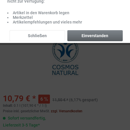
nicht zur Verfügung:
Artikel in den Warenkorb legen
Merkzettel
Artikelempfehlungen und vieles mehr
Schließen
Einverstanden
10,79 € *
6
11,50 € *
(6,17% gespart)
Inhalt:
0.1 l (107,90 € * / 1 l)
Preise inkl. gesetzlicher MwSt.
zzgl. Versandkosten
Sofort versandfertig,
Lieferzeit 3-5 Tage*