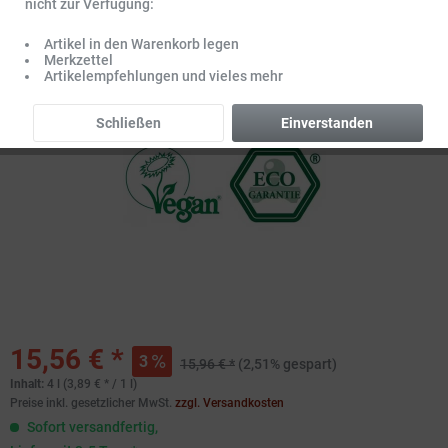
nicht zur Verfügung:
Artikel in den Warenkorb legen
Merkzettel
Artikelempfehlungen und vieles mehr
Schließen
Einverstanden
15,56 € *
3
15,96 € *
(2,51% gespart)
Inhalt:
4 l (3,89 € * / 1 l)
Preise inkl. gesetzlicher MwSt.
zzgl. Versandkosten
Sofort versandfertig,