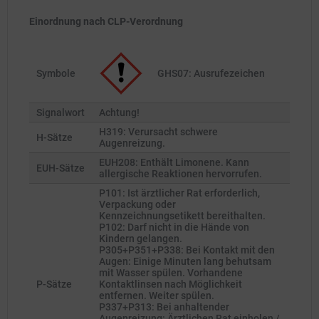
Einordnung nach CLP-Verordnung
Symbole
GHS07: Ausrufezeichen
Signalwort
Achtung!
H319: Verursacht schwere
H-Sätze
Augenreizung.
EUH208: Enthält Limonene. Kann
EUH-Sätze
allergische Reaktionen hervorrufen.
P101: Ist ärztlicher Rat erforderlich,
Verpackung oder
Kennzeichnungsetikett bereithalten.
P102: Darf nicht in die Hände von
Kindern gelangen.
P305+P351+P338: Bei Kontakt mit den
Augen: Einige Minuten lang behutsam
mit Wasser spülen. Vorhandene
P-Sätze
Kontaktlinsen nach Möglichkeit
entfernen. Weiter spülen.
P337+P313: Bei anhaltender
Augenreizung: Ärztlichen Rat einholen /