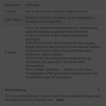
Signalwort
Achtung!
H-Sätze
H319: Verursacht schwere Augenreizung.
EUH208: Enthält Limonene. Kann allergische
EUH-Sätze
Reaktionen hervorrufen.
P101: Ist ärztlicher Rat erforderlich, Verpackung
oder Kennzeichnungsetikett bereithalten.
P102: Darf nicht in die Hände von Kindern
gelangen.
P305+P351+P338: Bei Kontakt mit den Augen:
Einige Minuten lang behutsam mit Wasser spülen.
Vorhandene Kontaktlinsen nach Möglichkeit
P-Sätze
entfernen. Weiter spülen.
P337+P313: Bei anhaltender Augenreizung:
Ärztlichen Rat einholen / ärztliche Hilfe
hinzuziehen.
P501: Inhalt / Behälter … zuführen. (Die vom
Gesetzgeber offen gelassene Einfügung ist vom
Inverkehrbringer zu ergänzen)
Beschreibung
Für Dein Wohlbefinden. Unsere Haut ist ein sensibles Organ und
hat täglich direkten Kontakt mit...
mehr