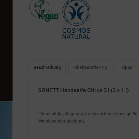
Beschreibung
Inhaltsstoffe/INCI
Tipps
SONETT Handseife Citrus 3 l (3 x 1 l)
• Eine milde, pflegende, frisch duftende flüssige S
Wandspender geeignet.