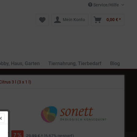
Service/Hilfe
Mein Konto
0,00 € *
bby, Haus, Garten
Tiernahrung, Tierbedarf
Blog
rus 3 l (3 x 1 l)
€ *
7
29,99 € *
(6,67% gespart)