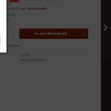
€ * / 1 l)
setzlicher MwSt.
zzgl. Versandkosten
andfertig,
5 Tage*
In den
Warenkorb
en
Merken
51733
4007547302501