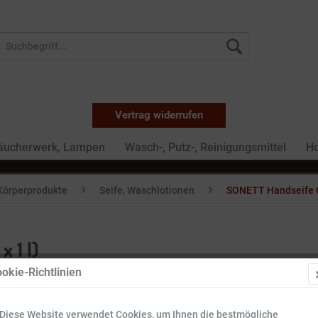
Vertrag widerrufen
Räucherwerk, Lampen
Wasch-, Putz-, Reinigungsmittel
Ho
Körperprodukte
Seife, Waschlotionen
SONETT Handseife Cit
 1 l)
okie-Richtlinien
27,99 
Diese Website verwendet Cookies, um Ihnen die bestmögliche