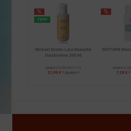
TIPP!
Michael Droste-Laux Basische
BIOTURM Wasch
Duschcreme 200 ml
Inhalt
0.2 l
(109,95 € * / 1 l)
Inhalt
0.2 l
(3
21,99 € *
7,29 € *
22,95 € *