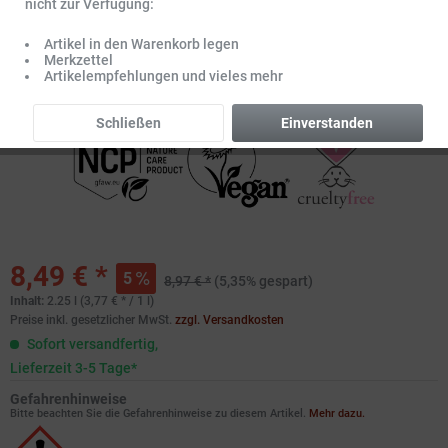
nicht zur Verfügung:
Artikel in den Warenkorb legen
Merkzettel
Artikelempfehlungen und vieles mehr
Schließen
Einverstanden
8,49 € *
5
8,97 € *
(5,35% gespart)
Inhalt:
2.25 l (3,77 € * / 1 l)
Preise inkl. gesetzlicher MwSt.
zzgl. Versandkosten
Sofort versandfertig,
Lieferzeit 3-5 Tage*
Gefahrenhinweise
Bitte beachten Sie die Gefahrenhinweise zu diesem Artikel.
Mehr dazu.