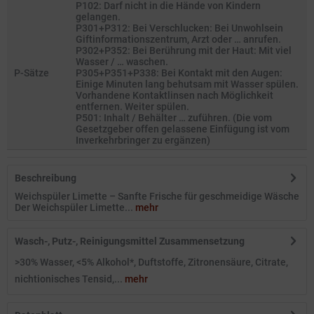
P102: Darf nicht in die Hände von Kindern
gelangen.
P301+P312: Bei Verschlucken: Bei Unwohlsein
Giftinformationszentrum, Arzt oder … anrufen.
P302+P352: Bei Berührung mit der Haut: Mit viel
Wasser / … waschen.
P-Sätze
P305+P351+P338: Bei Kontakt mit den Augen:
Einige Minuten lang behutsam mit Wasser spülen.
Vorhandene Kontaktlinsen nach Möglichkeit
entfernen. Weiter spülen.
P501: Inhalt / Behälter … zuführen. (Die vom
Gesetzgeber offen gelassene Einfügung ist vom
Inverkehrbringer zu ergänzen)
Beschreibung
Weichspüler Limette – Sanfte Frische für geschmeidige Wäsche
Der Weichspüler Limette...
mehr
Wasch-, Putz-, Reinigungsmittel Zusammensetzung
>30% Wasser, <5% Alkohol*, Duftstoffe, Zitronensäure, Citrate,
nichtionisches Tensid,...
mehr