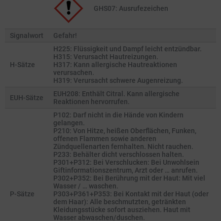
GHS07: Ausrufezeichen
Signalwort
Gefahr!
H225: Flüssigkeit und Dampf leicht entzündbar.
H315: Verursacht Hautreizungen.
H-Sätze
H317: Kann allergische Hautreaktionen
verursachen.
H319: Verursacht schwere Augenreizung.
EUH208: Enthält Citral. Kann allergische
EUH-Sätze
Reaktionen hervorrufen.
P102: Darf nicht in die Hände von Kindern
gelangen.
P210: Von Hitze, heißen Oberflächen, Funken,
offenen Flammen sowie anderen
Zündquellenarten fernhalten. Nicht rauchen.
P233: Behälter dicht verschlossen halten.
P301+P312: Bei Verschlucken: Bei Unwohlsein
Giftinformationszentrum, Arzt oder … anrufen.
P302+P352: Bei Berührung mit der Haut: Mit viel
Wasser / … waschen.
P-Sätze
P303+P361+P353: Bei Kontakt mit der Haut (oder
dem Haar): Alle beschmutzten, getränkten
Kleidungsstücke sofort ausziehen. Haut mit
Wasser abwaschen/duschen.