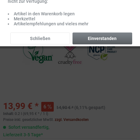
nicht zur Verfügung:
Artikel in den Warenkorb legen
Merkzettel
Artikelempfehlungen und vieles mehr
Schließen
Einverstanden
13,99 € *
6
14,90 € *
(6,11% gespart)
Inhalt:
0.2 l (69,95 € * / 1 l)
Preise inkl. gesetzlicher MwSt.
zzgl. Versandkosten
Sofort versandfertig,
Lieferzeit 3-5 Tage*