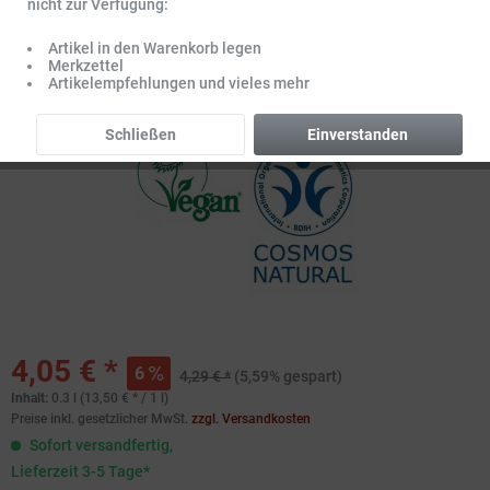
nicht zur Verfügung:
Artikel in den Warenkorb legen
Merkzettel
Artikelempfehlungen und vieles mehr
Schließen
Einverstanden
4,05 € *
6
4,29 € *
(5,59% gespart)
Inhalt:
0.3 l (13,50 € * / 1 l)
Preise inkl. gesetzlicher MwSt.
zzgl. Versandkosten
Sofort versandfertig,
Lieferzeit 3-5 Tage*