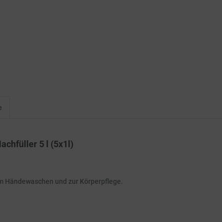
e
chfüller 5 l (5x1l)
 zum Händewaschen und zur Körperpflege.