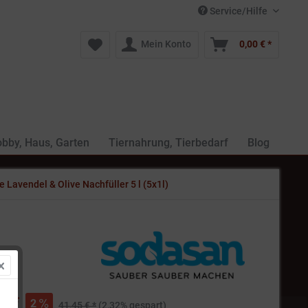
Service/Hilfe
Mein Konto
0,00 € *
bby, Haus, Garten
Tiernahrung, Tierbedarf
Blog
 Lavendel & Olive Nachfüller 5 l (5x1l)
€ *
2
41,45 € *
(2,32% gespart)