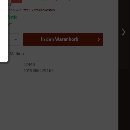
€ * / 1 l)
setzlicher MwSt.
zzgl. Versandkosten
andfertig,
5 Tage*
In den
Warenkorb
en
Merken
52440
4019886079167