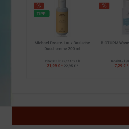
TIPP!
Michael Droste-Laux Basische
BIOTURM Wasch
Duschcreme 200 ml
Inhalt
0.2 l
(109,95 € * / 1 l)
Inhalt
0.2 l
(3
21,99 € *
7,29 € *
22,95 € *