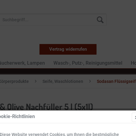
Vertrag widerrufen
Räucherwerk, Lampen
Wasch-, Putz-, Reinigungsmittel
Ho
Körperprodukte
Seife, Waschlotionen
Sodasan Flüssigseife
 Olive Nachfüller 5 l (5x1l)
okie-Richtlinien
40,49 
Diese Website verwendet Cookies, um Ihnen die bestmögliche