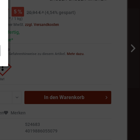
€ *
5
20,94 € *
(4,54% gespart)
,40 € * / 1 kg)
setzlicher MwSt.
zzgl. Versandkosten
andfertig,
5 Tage*
weise
ie die Gefahrenhinweise zu diesem Artikel.
Mehr dazu.
hr!
In den
Warenkorb
en
Merken
524683
4019886055079