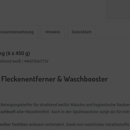
l Zusammensetzung
Hinweis
Datenblatt
g (6 x 450 g)
rahlend weiß | ♥️NATRACTIV
 – Fleckenentferner & Waschbooster
er Reinigungshelfer für strahlend weiße Wäsche und hygienische Sauber
aschkraft
aller Waschmittel. Auch in der Spülmaschine sorgt sie für ext
eißer Textilien
wirksam verhindert. Dank rein natürlicher Inhaltsstoffe 