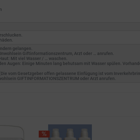
n
rschlucken.
häden.
Kindern gelangen.
nwohlsein Giftinformationszentrum, Arzt oder … anrufen.
aut: Mit viel Wasser / … waschen.
en Augen: Einige Minuten lang behutsam mit Wasser spülen. Vorhande
. (Die vom Gesetzgeber offen gelassene Einfügung ist vom Inverkehrbri
wohlsein GIFTINFORMATIONSZENTRUM oder Arzt anrufen.