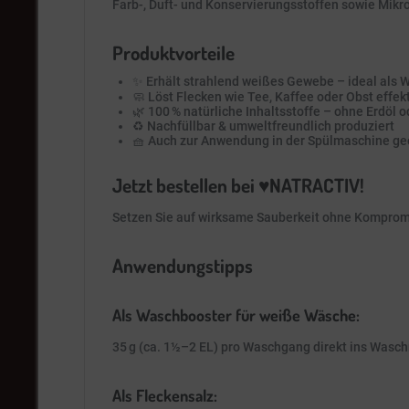
Farb-, Duft- und Konservierungsstoffen sowie Mikro
Produktvorteile
✨ Erhält strahlend weißes Gewebe – ideal als
🧼 Löst Flecken wie Tee, Kaffee oder Obst effek
🌿 100 % natürliche Inhaltsstoffe – ohne Erdöl o
♻️ Nachfüllbar & umweltfreundlich produziert
🧺 Auch zur Anwendung in der Spülmaschine ge
Jetzt bestellen bei ♥️NATRACTIV!
Setzen Sie auf wirksame Sauberkeit ohne Kompro
Anwendungstipps
Als Waschbooster für weiße Wäsche:
35 g (ca. 1½–2 EL) pro Waschgang direkt ins Waschm
Als Fleckensalz: