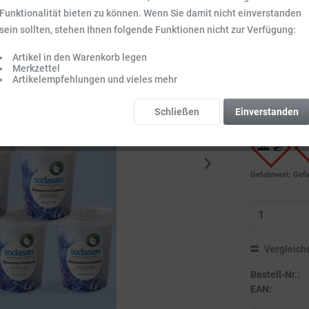
Funktionalität bieten zu können. Wenn Sie damit nicht einverstanden
19,99 
sein sollten, stehen Ihnen folgende Funktionen nicht zur Verfügung:
Inhalt:
2.7 kg (7
Preise inkl. ge
Artikel in den Warenkorb legen
Merkzettel
Sofort vers
Artikelempfehlungen und vieles mehr
Lieferzeit 3-
Gefahrenhin
Schließen
Einverstanden
Bitte beachten S
Gefahrwort: Gefa
Vergleich
Bestell-Nr.:
EAN: