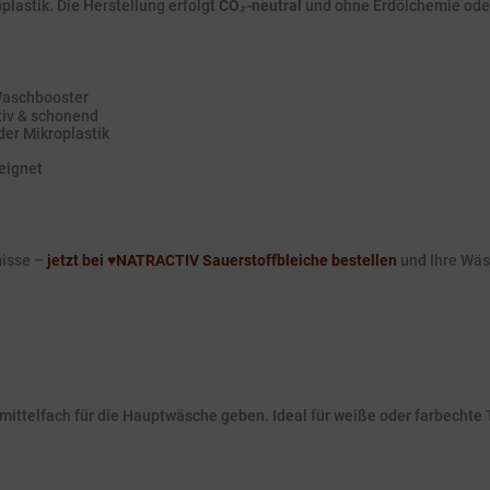
plastik. Die Herstellung erfolgt
CO₂-neutral
und ohne Erdölchemie ode
 Waschbooster
tiv & schonend
der Mikroplastik
eignet
misse –
jetzt bei ♥️NATRACTIV Sauerstoffbleiche bestellen
und Ihre Wäs
ittelfach für die Hauptwäsche geben. Ideal für weiße oder farbechte T