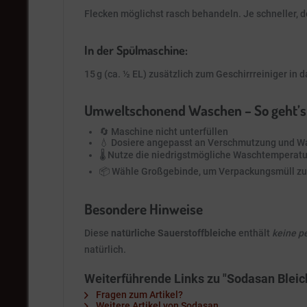
Flecken möglichst rasch behandeln. Je schneller, de
In der Spülmaschine:
15 g (ca. ½ EL) zusätzlich zum Geschirrreiniger in
Umweltschonend Waschen – So geht’s
🔄 Maschine nicht unterfüllen
💧 Dosiere angepasst an Verschmutzung und W
🌡️ Nutze die niedrigstmögliche Waschtemperatu
📦 Wähle Großgebinde, um Verpackungsmüll z
Besondere Hinweise
Diese
natürliche Sauerstoffbleiche
enthält
keine p
natürlich.
Weiterführende Links zu "Sodasan Bleich
Fragen zum Artikel?
Weitere Artikel von Sodasan