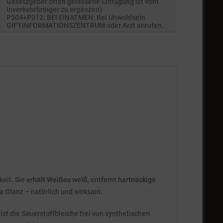
Gesetzgeber offen gelassene Einfügung ist vom
Inverkehrbringer zu ergänzen)
P304+P312: BEI EINATMEN: Bei Unwohlsein
GIFTINFORMATIONSZENTRUM oder Arzt anrufen.
keit. Sie
erhält Weißes weiß
, entfernt
hartnäckige
ra Glanz – natürlich und wirksam.
ist die Sauerstoffbleiche frei von synthetischen