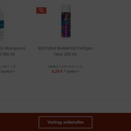
ly Shampoo &
BIOTURM SHAMPOO Fettiges
d 500 ml
Haar 200 ml
1,18 € * / 1 l)
Inhalt
0.2 l
(31,45 € * / 1 l)
6,29 € *
16,95 € *
6,95 € *
Vertrag widerrufen