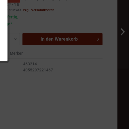
,16 € * / 1 l)
setzlicher MwSt.
zzgl. Versandkosten
andfertig,
5 Tage*
In den
Warenkorb
en
Merken
463214
4055297221467