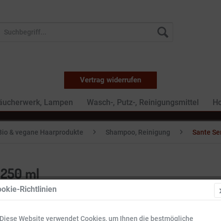
Vertrag widerrufen
Räucherwerk, Lampen
Wasch-, Putz-, Reinigungsmittel
Ho
Bio & vegane Haarprodukte
Shampoo, Reinigung
Sante Se
 250 ml
okie-Richtlinien
4,29 €
Diese Website verwendet Cookies, um Ihnen die bestmögliche