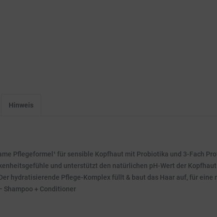
Hinweis
me Pflegeformel¹ für sensible Kopfhaut mit Probiotika und 3-Fach Prot
nheitsgefühle und unterstützt den natürlichen pH-Wert der Kopfhaut. 
Der hydratisierende Pflege-Komplex füllt & baut das Haar auf, für eine n
t – Shampoo + Conditioner