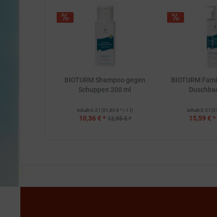
BIOTURM Shampoo gegen
BIOTURM Fami
Schuppen 200 ml
Duschba
Inhalt
0.2 l
(51,80 € * / 1 l)
Inhalt
0.5 l
(3
10,36 € *
15,59 € *
12,95 € *