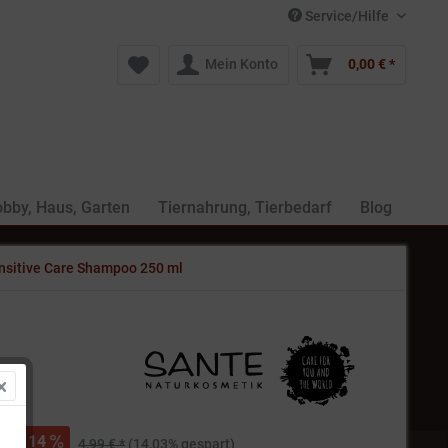
Service/Hilfe
Mein Konto
0,00 € *
bby, Haus, Garten
Tiernahrung, Tierbedarf
Blog
nsitive Care Shampoo 250 ml
 *
14
4,99 € *
(14,03% gespart)