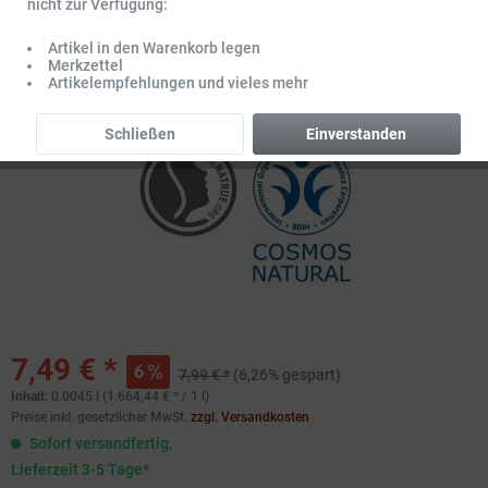
nicht zur Verfügung:
Artikel in den Warenkorb legen
Merkzettel
Artikelempfehlungen und vieles mehr
Schließen
Einverstanden
7,49 € *
6
7,99 € *
(6,26% gespart)
Inhalt:
0.0045 l (1.664,44 € * / 1 l)
Preise inkl. gesetzlicher MwSt.
zzgl. Versandkosten
Sofort versandfertig,
Lieferzeit 3-5 Tage*