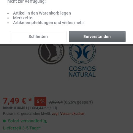
nicht zur Verfügung:
Artikel in den Warenkorb legen
Merkzettel
Artikelempfehlungen und vieles mehr
Schließen
Einverstanden
7,49 € *
6
7,99 € *
(6,26% gespart)
Inhalt:
0.0045 l (1.664,44 € * / 1 l)
Preise inkl. gesetzlicher MwSt.
zzgl. Versandkosten
Sofort versandfertig,
Lieferzeit 3-5 Tage*