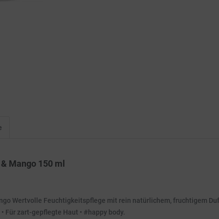
e
e & Mango 150 ml
rtvolle Feuchtigkeitspflege mit rein natürlichem, fruchtigem Duft •
 • Für zart-gepflegte Haut • #happy body.