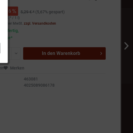
 *
6
5,29 € *
(5,67% gespart)
,27 € * / 1 l)
setzlicher MwSt.
zzgl. Versandkosten
andfertig,
5 Tage*
In den
Warenkorb
en
Merken
463081
4025089086178