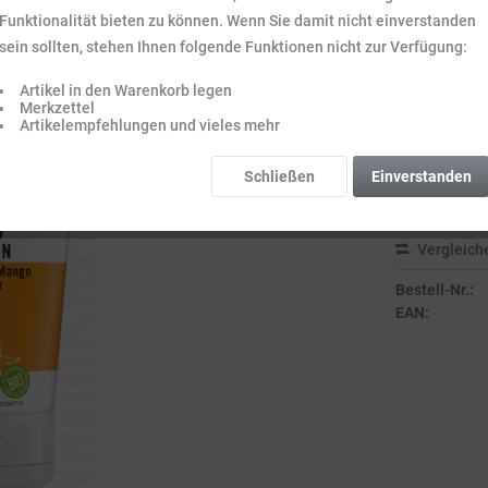
Funktionalität bieten zu können. Wenn Sie damit nicht einverstanden
4,99 €
sein sollten, stehen Ihnen folgende Funktionen nicht zur Verfügung:
Inhalt:
0.15 l (33
Preise inkl. ge
Artikel in den Warenkorb legen
Merkzettel
Sofort vers
Artikelempfehlungen und vieles mehr
Lieferzeit 3-
Schließen
Einverstanden
Vergleich
Bestell-Nr.:
EAN: