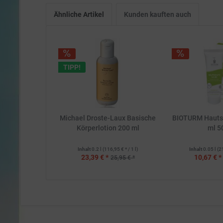
Ähnliche Artikel
Kunden kauften auch
TIPP!
Michael Droste-Laux Basische
BIOTURM Hauts
Körperlotion 200 ml
ml 5
Inhalt
0.2 l
(116,95 € * / 1 l)
Inhalt
0.05 l
(2
23,39 € *
10,67 € *
25,95 € *