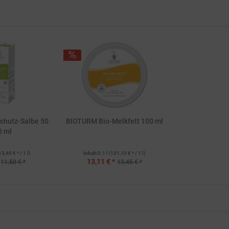
chutz-Salbe 50
BIOTURM Bio-Melkfett 100 ml
0 ml
13,40 € * / 1 l)
Inhalt
0.1 l
(131,10 € * / 1 l)
13,11 € *
11,50 € *
13,45 € *