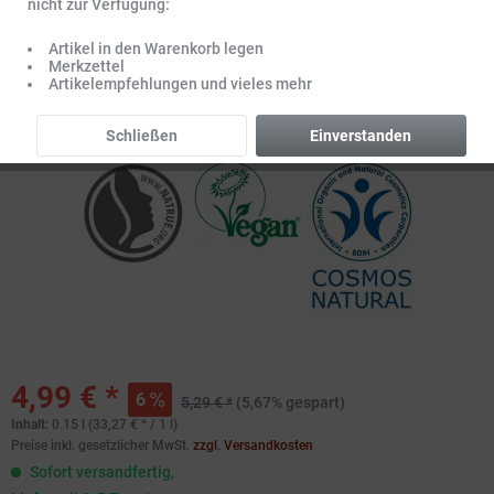
nicht zur Verfügung:
Artikel in den Warenkorb legen
Merkzettel
Artikelempfehlungen und vieles mehr
Schließen
Einverstanden
4,99 € *
6
5,29 € *
(5,67% gespart)
Inhalt:
0.15 l (33,27 € * / 1 l)
Preise inkl. gesetzlicher MwSt.
zzgl. Versandkosten
Sofort versandfertig,