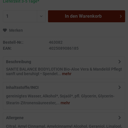
Lieferzeit 3-5 Tage*
In den
Warenkorb
Merken
Bestell-Nr.:
463082
EAN:
4025089086185
Beschreibung
SANTE BALANCE BODYLOTION Bio-Aloe Vera & Mandelöl Pflegt
sanft und beruhigt • Spendet...
mehr
Inhaltsstoffe/INCI
gereinigtes Wasser, Alkohol*, Sojaöl*, pfl. Glycerin, Glycerin-
Stearin-Zitronensäureester,...
mehr
Allergene
Citral, Amyl Cinnamal, Amylcinnamyl Alcohol, Geraniol, Linalool,