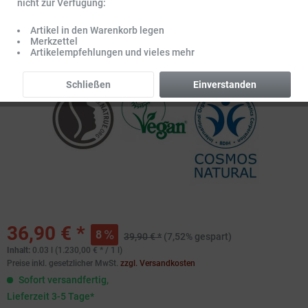
nicht zur Verfügung:
Artikel in den Warenkorb legen
Merkzettel
Artikelempfehlungen und vieles mehr
Schließen
Einverstanden
36,90 € *
8
39,90 € *
(7,52% gespart)
Inhalt:
0.03 l (1.230,00 € * / 1 l)
Preise inkl. gesetzlicher MwSt.
zzgl. Versandkosten
Sofort versandfertig,
Lieferzeit 3-5 Tage*