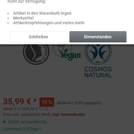
nicht zur Verfügung:
Artikel in den Warenkorb legen
Merkzettel
Artikelempfehlungen und vieles mehr
Schließen
Einverstanden
35,99 € *
10
39,90 € *
(9,8% gespart)
Inhalt:
0.1 l (359,90 € * / 1 l)
Preise inkl. gesetzlicher MwSt.
zzgl. Versandkosten
Sofort versandfertig,
Lieferzeit 3-5 Tage*