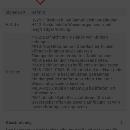
Signalwort
Gefahr!
H225: Flüssigkeit und Dampf leicht entzündbar.
H-Sätze
H412: Schädlich für Wasserorganismen, mit
langfristiger Wirkung.
P102: Darf nicht in die Hände von Kindern
gelangen.
P210: Von Hitze, heißen Oberflächen, Funken,
offenen Flammen sowie anderen
Zündquellenarten fernhalten. Nicht rauchen.
P233: Behälter dicht verschlossen halten.
P240: Behälter und zu befüllende Anlage erden.
P303+P361+P353: Bei Kontakt mit der Haut (oder
P-Sätze
dem Haar): Alle beschmutzten, getränkten
Kleidungsstücke sofort ausziehen. Haut mit
Wasser abwaschen/duschen.
P403+P235: Kühl an einem gut belüfteten Ort
aufbewahren.
P501: Inhalt / Behälter … zuführen. (Die vom
Gesetzgeber offen gelassene Einfügung ist vom
Inverkehrbringer zu ergänzen)
Beschreibung