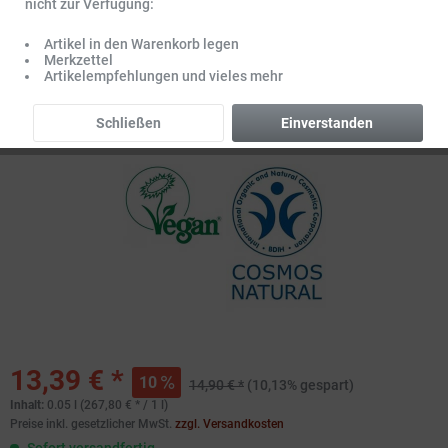
nicht zur Verfügung:
Artikel in den Warenkorb legen
Merkzettel
Artikelempfehlungen und vieles mehr
Schließen
Einverstanden
13,39 € *
10
14,90 € *
(10,13% gespart)
Inhalt:
0.05 l (267,80 € * / 1 l)
Preise inkl. gesetzlicher MwSt.
zzgl. Versandkosten