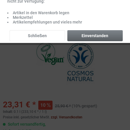
nicht zur Verfügung:
Artikel in den Warenkorb legen
Merkzettel
Artikelempfehlungen und vieles mehr
Schließen
Einverstanden
23,31 € *
10
25,90 € *
(10% gespart)
Inhalt:
0.1 l (233,10 € * / 1 l)
Preise inkl. gesetzlicher MwSt.
zzgl. Versandkosten
Sofort versandfertig,