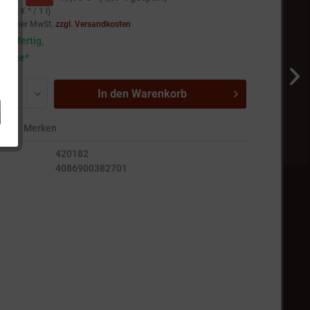
79,80 € * / 1 l)
setzlicher MwSt.
zzgl. Versandkosten
andfertig,
5 Tage*
In den
Warenkorb
en
Merken
420182
4086900382701