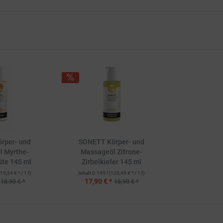
rper- und
SONETT Körper- und
l Myrthe-
Massageöl Zitrone-
te 145 ml
Zirbelkiefer 145 ml
19,24 € * / 1 l)
Inhalt
0.145 l
(123,45 € * / 1 l)
17,90 € *
18,90 € *
18,90 € *