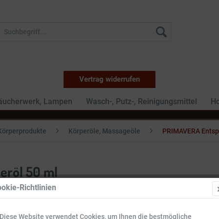
Vertrag widerrufen
Räucherwerk, Lampen
Wasch-, Putz-, Reinigungsmittel
Ho
Körperprodukte
Körperöle, Massageöle
PRIMAVERA Entspa
röl 50 ml
okie-Richtlinien
18,99 
Diese Website verwendet Cookies, um Ihnen die bestmögliche