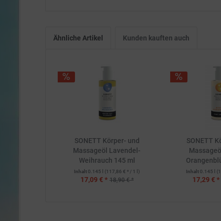
Ähnliche Artikel
Kunden kauften auch
SONETT Körper- und
SONETT Kö
Massageöl Lavendel-
Massageö
Weihrauch 145 ml
Orangenblü
Inhalt
0.145 l
(117,86 € * / 1 l)
Inhalt
0.145 l
(1
17,09 € *
17,29 € *
18,90 € *