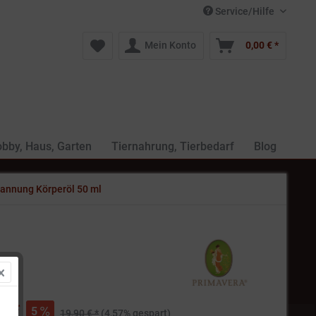
Service/Hilfe
Mein Konto
0,00 € *
bby, Haus, Garten
Tiernahrung, Tierbedarf
Blog
nnung Körperöl 50 ml
€ *
5
19,90 € *
(4,57% gespart)