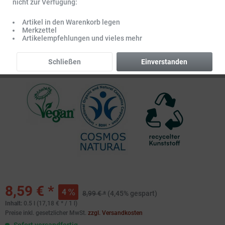
nicht zur Verfügung:
Artikel in den Warenkorb legen
Merkzettel
Artikelempfehlungen und vieles mehr
Schließen
Einverstanden
8,59 € *
4
8,99 € *
(4,45% gespart)
Inhalt:
0.5 l (17,18 € * / 1 l)
Preise inkl. gesetzlicher MwSt.
zzgl. Versandkosten