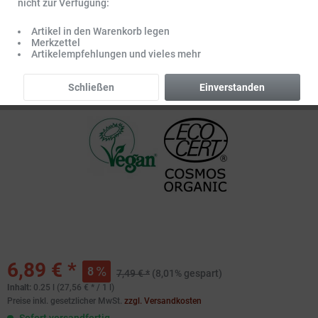
nicht zur Verfügung:
Artikel in den Warenkorb legen
Merkzettel
Artikelempfehlungen und vieles mehr
Schließen
Einverstanden
6,89 € *
8
7,49 € *
(8,01% gespart)
Inhalt:
0.25 l (27,56 € * / 1 l)
Preise inkl. gesetzlicher MwSt.
zzgl. Versandkosten