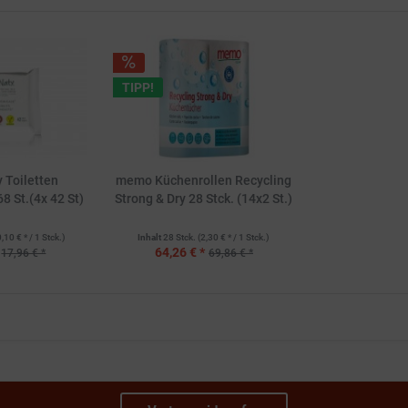
TIPP!
 Toiletten
memo Küchenrollen Recycling
8 St.(4x 42 St)
Strong & Dry 28 Stck. (14x2 St.)
0,10 € * / 1 Stck.)
Inhalt
28 Stck.
(2,30 € * / 1 Stck.)
64,26 € *
17,96 € *
69,86 € *