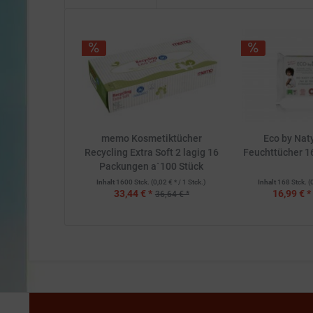
memo Kosmetiktücher
Eco by Naty
Recycling Extra Soft 2 lagig 16
Feuchttücher 16
Packungen a`100 Stück
Inhalt
1600 Stck.
(0,02 € * / 1 Stck.)
Inhalt
168 Stck.
(
33,44 € *
16,99 € *
36,64 € *