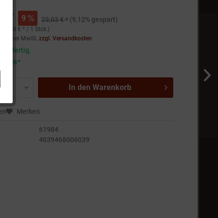
€ *
9
23,03 € *
(9,12% gespart)
 (0,20 € * / 1 Stck.)
setzlicher MwSt.
zzgl. Versandkosten
andfertig,
5 Tage*
In den
Warenkorb
en
Merken
61984
4039468006039