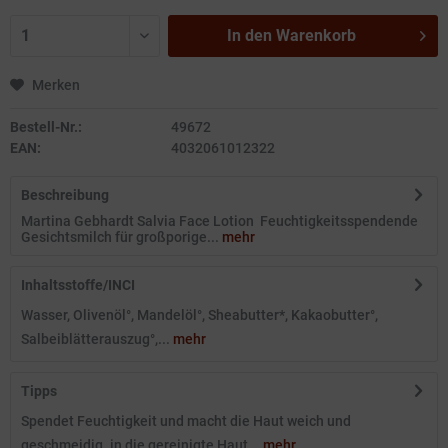
In den
Warenkorb
Merken
Bestell-Nr.:
49672
EAN:
4032061012322
Beschreibung
Martina Gebhardt Salvia Face Lotion Feuchtigkeitsspendende
Gesichtsmilch für großporige...
mehr
Inhaltsstoffe/INCI
Wasser, Olivenöl°, Mandelöl°, Sheabutter*, Kakaobutter°,
Salbeiblätterauszug°,...
mehr
Tipps
Spendet Feuchtigkeit und macht die Haut weich und
geschmeidig. in die gereinigte Haut...
mehr