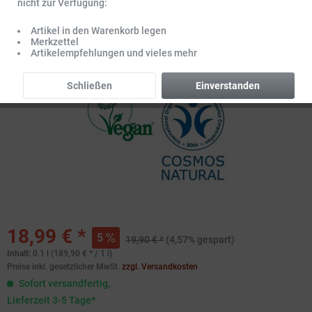
nicht zur Verfügung:
Artikel in den Warenkorb legen
Merkzettel
Artikelempfehlungen und vieles mehr
Schließen
Einverstanden
18,99 € *
5
19,90 € *
(4,57% gespart)
Inhalt:
0.1 l (189,90 € * / 1 l)
Preise inkl. gesetzlicher MwSt.
zzgl. Versandkosten
Sofort versandfertig,
Lieferzeit 3-5 Tage*