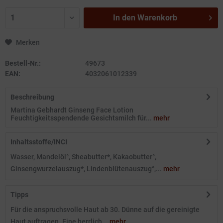
In den
Warenkorb
Merken
Bestell-Nr.:
49673
EAN:
4032061012339
Beschreibung
Martina Gebhardt Ginseng Face Lotion
Feuchtigkeitsspendende Gesichtsmilch für...
mehr
Inhaltsstoffe/INCI
Wasser, Mandelöl°, Sheabutter*, Kakaobutter°,
Ginsengwurzelauszug*, Lindenblütenauszug°,...
mehr
Tipps
Für die anspruchsvolle Haut ab 30. Dünne auf die gereinigte
Haut auftragen. Eine herrlich...
mehr