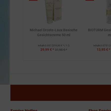
Michael Droste-Laux Basische
BIOTURM Gesi
Gesichtscreme 50 ml
m
Inhalt
0.05 l
(599,80 € * / 1 l)
Inhalt
0.075 l
(1
29,99 € *
13,95 € *
31,95 € *
Service Hotline
Shop Servic