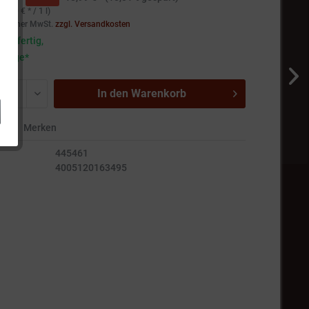
41,80 € * / 1 l)
setzlicher MwSt.
zzgl. Versandkosten
andfertig,
5 Tage*
In den
Warenkorb
en
Merken
445461
4005120163495