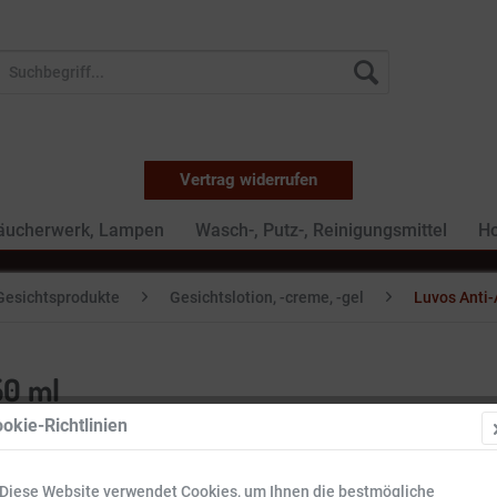
Vertrag widerrufen
Räucherwerk, Lampen
Wasch-, Putz-, Reinigungsmittel
Ho
Gesichtsprodukte
Gesichtslotion, -creme, -gel
Luvos Anti
50 ml
okie-Richtlinien
17,09 
Diese Website verwendet Cookies, um Ihnen die bestmögliche