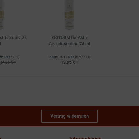
chtscreme 75
BIOTURM Re-Aktiv
l
Gesichtscreme 75 ml
86,00 € * / 1 l)
Inhalt
0.075 l
(266,00 € * / 1 l)
19,95 € *
14,95 € *
Vertrag widerrufen
e
Informationen