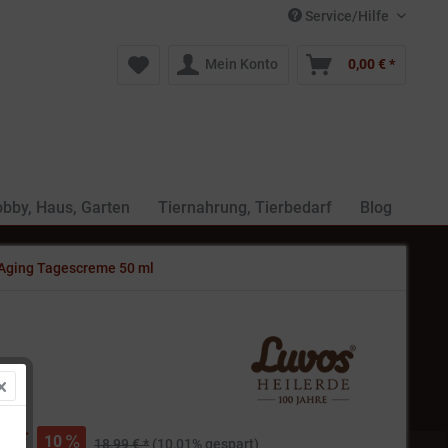
Service/Hilfe
Mein Konto
0,00 € *
bby, Haus, Garten
Tiernahrung, Tierbedarf
Blog
-Aging Tagescreme 50 ml
€ *
10
18,99 € *
(10,01% gespart)