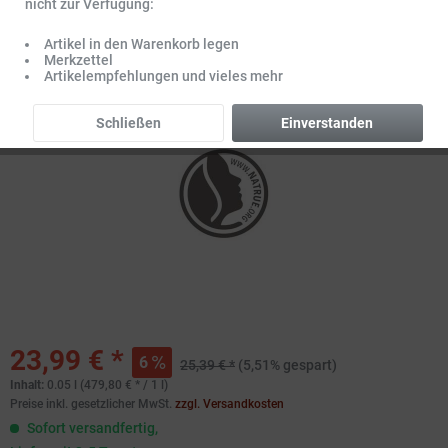
nicht zur Verfügung:
Artikel in den Warenkorb legen
Merkzettel
Artikelempfehlungen und vieles mehr
Schließen
Einverstanden
23,99 € *
6
25,39 € *
(5,51% gespart)
Inhalt:
0.05 l (479,80 € * / 1 l)
Preise inkl. gesetzlicher MwSt.
zzgl. Versandkosten
Sofort versandfertig,