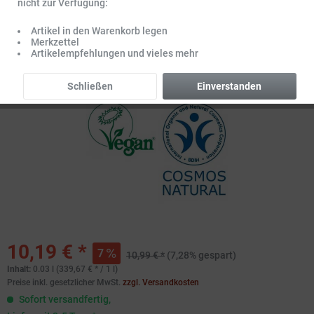
nicht zur Verfügung:
Artikel in den Warenkorb legen
Merkzettel
Artikelempfehlungen und vieles mehr
Schließen
Einverstanden
10,19 € *
7
10,99 € *
(7,28% gespart)
Inhalt:
0.03 l (339,67 € * / 1 l)
Preise inkl. gesetzlicher MwSt.
zzgl. Versandkosten
Sofort versandfertig,