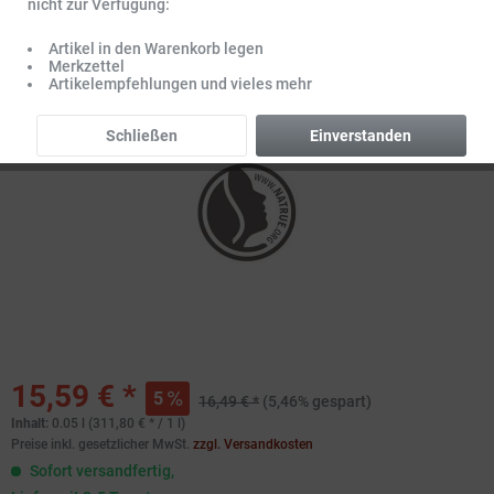
nicht zur Verfügung:
Artikel in den Warenkorb legen
Merkzettel
Artikelempfehlungen und vieles mehr
Schließen
Einverstanden
15,59 € *
5
16,49 € *
(5,46% gespart)
Inhalt:
0.05 l (311,80 € * / 1 l)
Preise inkl. gesetzlicher MwSt.
zzgl. Versandkosten
Sofort versandfertig,