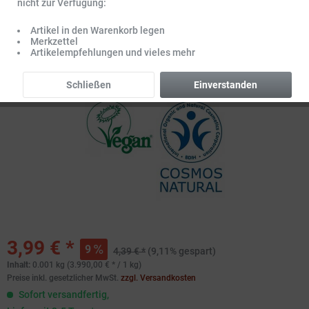
nicht zur Verfügung:
Artikel in den Warenkorb legen
Merkzettel
Artikelempfehlungen und vieles mehr
Schließen
Einverstanden
3,99 € *
9
4,39 € *
(9,11% gespart)
Inhalt:
0.001 kg (3.990,00 € * / 1 kg)
Preise inkl. gesetzlicher MwSt.
zzgl. Versandkosten
Sofort versandfertig,