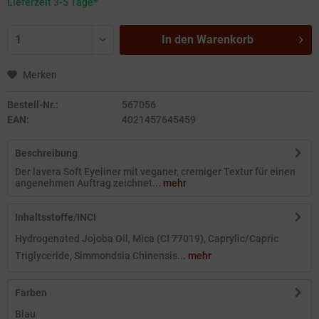
Lieferzeit 3-5 Tage*
In den
Warenkorb
Merken
Bestell-Nr.:
567056
EAN:
4021457645459
Beschreibung
Der lavera Soft Eyeliner mit veganer, cremiger Textur für einen
angenehmen Auftrag zeichnet...
mehr
Inhaltsstoffe/INCI
Hydrogenated Jojoba Oil, Mica (CI 77019), Caprylic/Capric
Triglyceride, Simmondsia Chinensis...
mehr
Farben
Blau