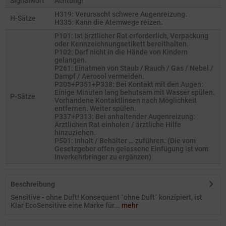
Signalwort
Achtung!
H319: Verursacht schwere Augenreizung.
H-Sätze
H335: Kann die Atemwege reizen.
P101: Ist ärztlicher Rat erforderlich, Verpackung
oder Kennzeichnungsetikett bereithalten.
P102: Darf nicht in die Hände von Kindern
gelangen.
P261: Einatmen von Staub / Rauch / Gas / Nebel /
Dampf / Aerosol vermeiden.
P305+P351+P338: Bei Kontakt mit den Augen:
Einige Minuten lang behutsam mit Wasser spülen.
P-Sätze
Vorhandene Kontaktlinsen nach Möglichkeit
entfernen. Weiter spülen.
P337+P313: Bei anhaltender Augenreizung:
Ärztlichen Rat einholen / ärztliche Hilfe
hinzuziehen.
P501: Inhalt / Behälter … zuführen. (Die vom
Gesetzgeber offen gelassene Einfügung ist vom
Inverkehrbringer zu ergänzen)
Beschreibung
Sensitive - ohne Duft! Konsequent ´ohne Duft´ konzipiert, ist
Klar EcoSensitive eine Marke für...
mehr