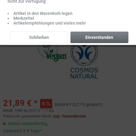
nicht zur Verfügung:
Artikel in den Warenkorb legen
Merkzettel
Artikelempfehlungen und vieles mehr
Schließen
Einverstanden
21,89 € *
6
23,34 € *
(6,21% gespart)
Inhalt:
1680 kg (0,01 € * / 1 kg)
Preise inkl. gesetzlicher MwSt.
zzgl. Versandkosten
Sofort versandfertig,
Lieferzeit 3-5 Tage*