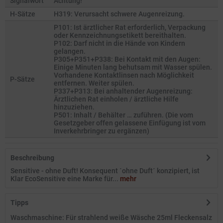
Signalwort
Achtung!
H-Sätze
H319: Verursacht schwere Augenreizung.
P101: Ist ärztlicher Rat erforderlich, Verpackung
oder Kennzeichnungsetikett bereithalten.
P102: Darf nicht in die Hände von Kindern
gelangen.
P305+P351+P338: Bei Kontakt mit den Augen:
Einige Minuten lang behutsam mit Wasser spülen.
Vorhandene Kontaktlinsen nach Möglichkeit
P-Sätze
entfernen. Weiter spülen.
P337+P313: Bei anhaltender Augenreizung:
Ärztlichen Rat einholen / ärztliche Hilfe
hinzuziehen.
P501: Inhalt / Behälter … zuführen. (Die vom
Gesetzgeber offen gelassene Einfügung ist vom
Inverkehrbringer zu ergänzen)
Beschreibung
Sensitive - ohne Duft! Konsequent ´ohne Duft´ konzipiert, ist
Klar EcoSensitive eine Marke für...
mehr
Tipps
Waschmaschine: Für strahlend weiße Wäsche 25ml Fleckensalz