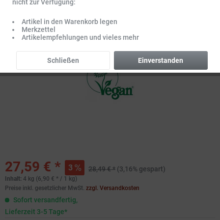
nicht zur Verfügung:
Artikel in den Warenkorb legen
Merkzettel
Artikelempfehlungen und vieles mehr
Schließen
Einverstanden
27,59 € *
3
28,49 € *
(3,16% gespart)
Inhalt:
4 kg (6,90 € * / 1 kg)
Preise inkl. gesetzlicher MwSt.
zzgl. Versandkosten
Sofort versandfertig,
Lieferzeit 3-5 Tage*