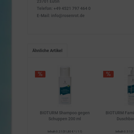
23701 Eutin
Telefon: +49 4521 797 464 0
E-Mail: info@rosenrot.de
Ähnliche Artikel
BIOTURM Shampoo gegen
BIOTURM Fami
Schuppen 200 ml
Duschba
Inhalt
0.2 l
(51,80 € * / 1 l)
Inhalt
0.5 l
(3