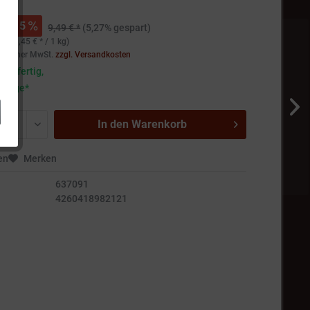
 *
5
9,49 € *
(5,27% gespart)
(163,45 € * / 1 kg)
setzlicher MwSt.
zzgl. Versandkosten
andfertig,
5 Tage*
In den
Warenkorb
en
Merken
637091
4260418982121