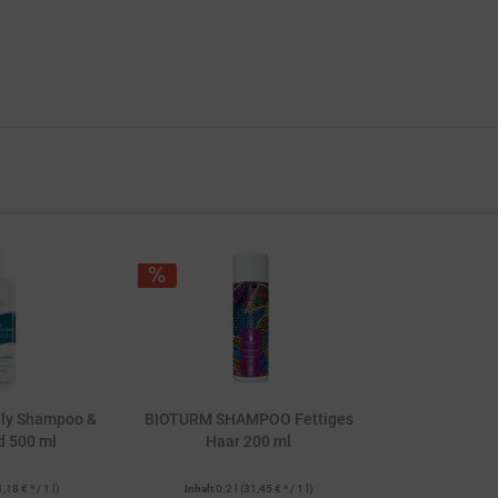
ly Shampoo &
BIOTURM SHAMPOO Fettiges
d 500 ml
Haar 200 ml
1,18 € * / 1 l)
Inhalt
0.2 l
(31,45 € * / 1 l)