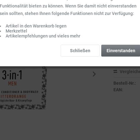
Funktionalität bieten zu können. Wenn Sie damit nicht einverstanden
8,99 €
sein sollten, stehen Ihnen folgende Funktionen nicht zur Verfügung:
Inhalt:
0.055 kg 
Preise inkl. ge
Artikel in den Warenkorb legen
Merkzettel
Sofort vers
Artikelempfehlungen und vieles mehr
Lieferzeit 3-
Schließen
Einverstanden
Vergleich
Bestell-Nr.:
EAN: