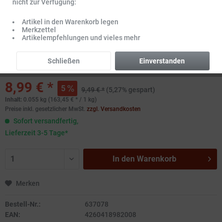
nicht zur Verfügung:
Artikel in den Warenkorb legen
Merkzettel
Artikelempfehlungen und vieles mehr
Schließen
Einverstanden
8,99 € *
5
9,49 € *
(5,27% gespart)
Inhalt:
0.055 kg (163,45 € * / 1 kg)
Preise inkl. gesetzlicher MwSt.
zzgl. Versandkosten
Sofort versandfertig,
Lieferzeit 3-5 Tage*
In den
Warenkorb
Merken
Bestell-Nr.:
637078
EAN:
4260418982008