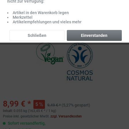
nicht zur Verfügung:
Artikel in den Warenkorb legen
Merkzettel
Artikelempfehlungen und vieles mehr
Schließen
Einverstanden
8,99 € *
5
9,49 € *
(5,27% gespart)
Inhalt:
0.055 kg (163,45 € * / 1 kg)
Preise inkl. gesetzlicher MwSt.
zzgl. Versandkosten
Sofort versandfertig,